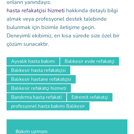
onların yanındayız.
hasta refakatçisi hizmeti
hakkında detaylı bilgi
almak veya profesyonel destek talebinde
bulunmak için bizimle iletişime geçin.
Deneyimli ekibimiz, en kısa sürede size özel bir
çözüm sunacaktır.
Ayvalık hasta bakımı
Balıkesir evde refakatçi
Balıkesir hasta refakatçisi
Balıkesir hastane refakatçisi
Balıkesir refakatçi hizmeti
Bandırma hasta refakati
Edremit refakatçi
profesyonel hasta bakımı Balıkesir
Bakım uzmanı