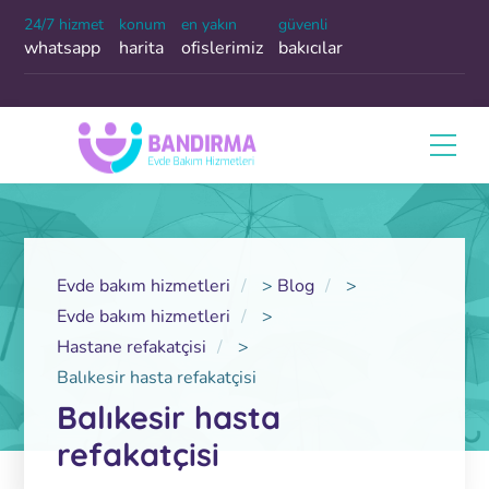
24/7 hizmet
konum
en yakın
güvenli
whatsapp
harita
ofislerimiz
bakıcılar
Evde bakım hizmetleri
>
Blog
>
Evde bakım hizmetleri
>
Hastane refakatçisi
>
Balıkesir hasta refakatçisi
Balıkesir hasta
refakatçisi