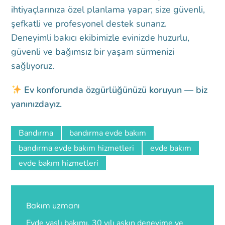
ihtiyaçlarınıza özel planlama yapar; size güvenli,
şefkatli ve profesyonel destek sunarız.
Deneyimli bakıcı ekibimizle evinizde huzurlu,
güvenli ve bağımsız bir yaşam sürmenizi
sağlıyoruz.
Ev konforunda özgürlüğünüzü koruyun — biz
yanınızdayız.
Bandırma
bandırma evde bakım
bandırma evde bakım hizmetleri
evde bakım
evde bakım hizmetleri
Bakım uzmanı
Evde yaşlı bakımı, 30 yılı aşkın deneyime ve