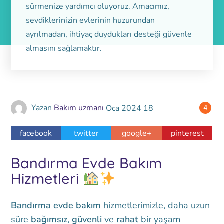
sürmenize yardımcı oluyoruz. Amacımız,
sevdiklerinizin evlerinin huzurundan
ayrılmadan, ihtiyaç duydukları desteği güvenle
almasını sağlamaktır.
Yazan
Bakım uzmanı
Oca
2024
18
4
facebook
twitter
google+
pinterest
Bandırma Evde Bakım
Hizmetleri
Bandırma evde bakım
hizmetlerimizle, daha uzun
süre
bağımsız
,
güvenli
ve
rahat
bir yaşam