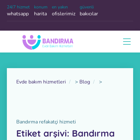
24/7 hizmet
konum
en yakın
güvenli
whatsapp
harita
ofislerimiz
bakıcılar
Evde bakım hizmetleri
>
Blog
>
Bandırma refakatçi hizmeti
Etiket arşivi: Bandırma