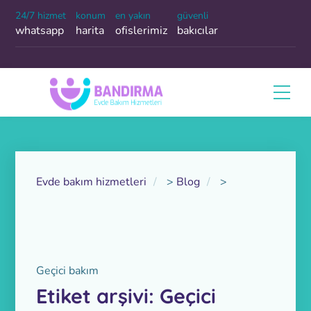
24/7 hizmet
konum
en yakın
güvenli
whatsapp
harita
ofislerimiz
bakıcılar
Evde bakım hizmetleri
>
Blog
>
Geçici bakım
Etiket arşivi: Geçici