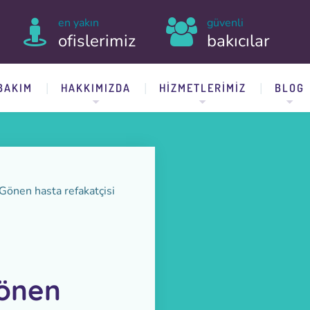
en yakın
güvenli
ofislerimiz
bakıcılar
BAKIM
HAKKIMIZDA
HIZMETLERIMIZ
BLOG
Gönen hasta refakatçisi
Gönen