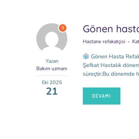
Gönen hasta
0
Hastane refakatçisi
Kat
Gönen Hasta Refakat
Yazan
Şefkat Hastalık döneml
Bakım uzmanı
süreçtir.Bu dönemde has
Eki
2025
21
DEVAMI