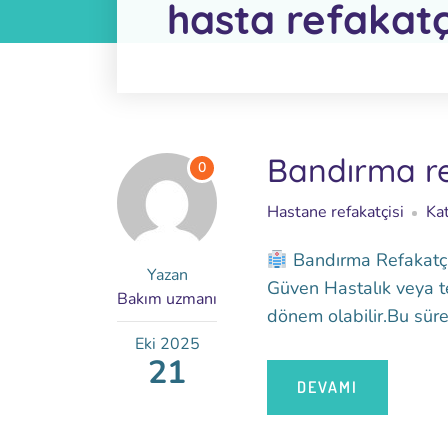
hasta refakatç
Bandırma re
0
Hastane refakatçisi
Kat
Bandırma Refakatçi 
Yazan
Güven Hastalık veya te
Bakım uzmanı
dönem olabilir.Bu süreç
Eki
2025
21
DEVAMI