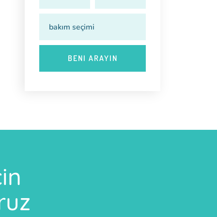
çin
ruz