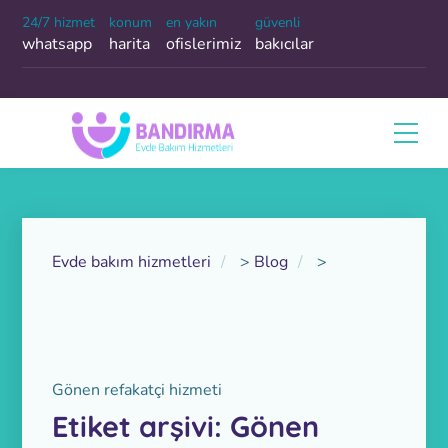
24/7 hizmet
konum
en yakın
güvenli
whatsapp
harita
ofislerimiz
bakıcılar
Evde bakım hizmetleri
>
Blog
>
Gönen refakatçi hizmeti
Etiket arşivi: Gönen