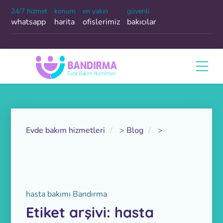
24/7 hizmet
konum
en yakın
güvenli
whatsapp
harita
ofislerimiz
bakıcılar
Evde bakım hizmetleri
>
Blog
>
hasta bakımı Bandırma
Etiket arşivi: hasta