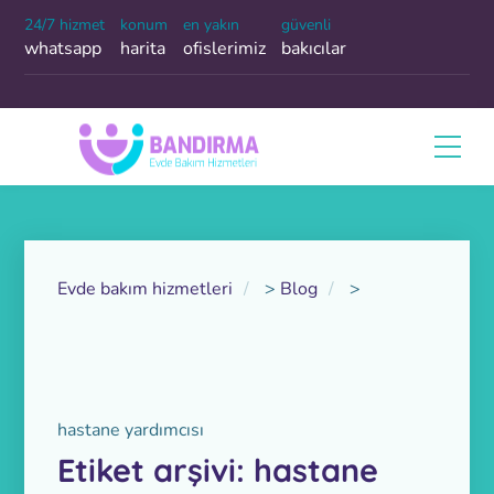
24/7 hizmet
konum
en yakın
güvenli
whatsapp
harita
ofislerimiz
bakıcılar
Evde bakım hizmetleri
>
Blog
>
hastane yardımcısı
Etiket arşivi: hastane