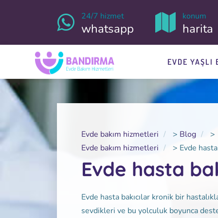
24/7 hizmet
konum
whatsapp
harita
EVDE YAŞLI 
Evde bakım hizmetleri
>
Blog
>
Evde bakım hizmetleri
>
Evde hasta 
Evde hasta bak
Evde hasta bakıcılar kronik bir hastalık
sevdikleri ve bu yolculuk boyunca deste