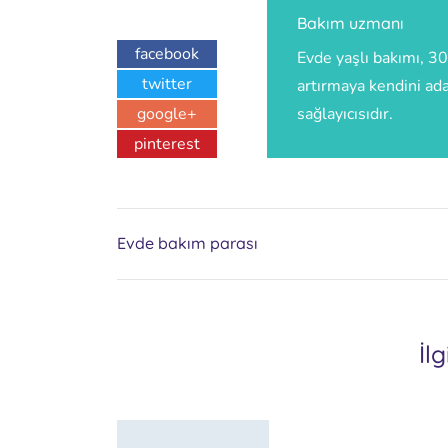
Bakım uzmanı
facebook
Evde yaşlı bakımı, 30
twitter
artırmaya kendini ad
google+
sağlayıcısıdır.
pinterest
Evde bakım parası
İl