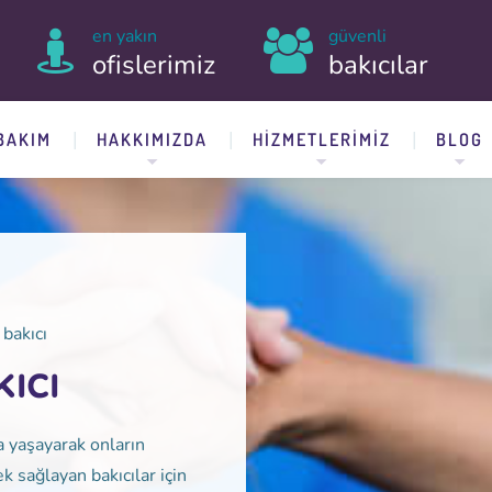
en yakın
güvenli
ofislerimiz
bakıcılar
BAKIM
HAKKIMIZDA
HIZMETLERIMIZ
BLOG
bakıcı
ıcı
la yaşayarak onların
k sağlayan bakıcılar için