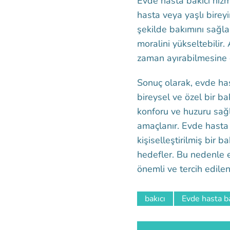
Evde hasta bakıcı hizm
hasta veya yaşlı birey
şekilde bakımını sağlar
moralini yükseltebilir.
zaman ayırabilmesine o
Sonuç olarak, evde has
bireysel ve özel bir b
konforu ve huzuru sağ
amaçlanır. Evde hasta b
kişiselleştirilmiş bir b
hedefler. Bu nedenle 
önemli ve tercih edilen 
bakıcı
Evde hasta ba