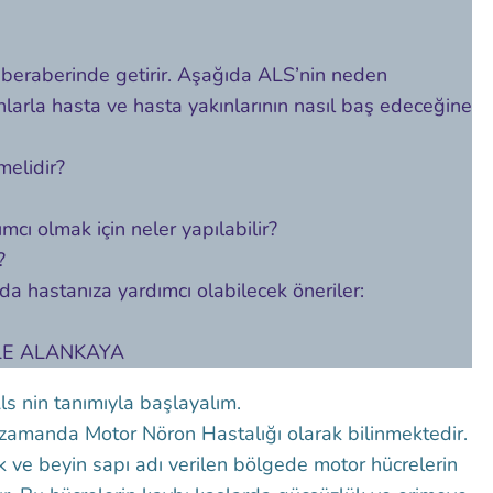
 beraberinde getirir. Aşağıda ALS’nin neden
nlarla hasta ve hasta yakınlarının nasıl baş edeceğine
melidir?
mcı olmak için neler yapılabilir?
?
a hastanıza yardımcı olabilecek öneriler:
AİLE ALANKAYA
s nin tanımıyla başlayalım.
 zamanda Motor Nöron Hastalığı olarak bilinmektedir.
ik ve beyin sapı adı verilen bölgede motor hücrelerin