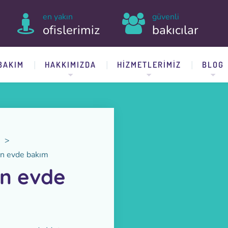
en yakın
güvenli
ofislerimiz
bakıcılar
BAKIM
HAKKIMIZDA
HIZMETLERIMIZ
BLOG
>
çin evde bakım
çin evde