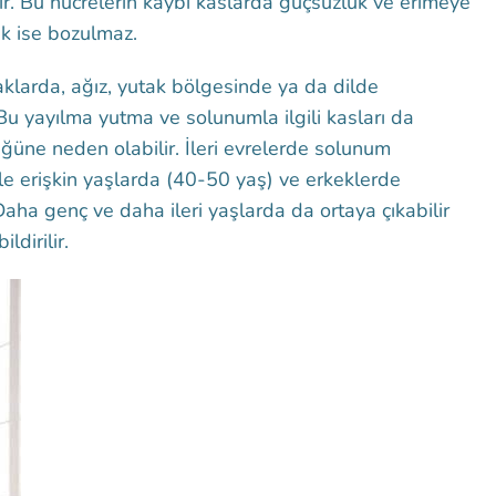
r. Bu hücrelerin kaybı kaslarda güçsüzlük ve erimeye
ek ise bozulmaz.
caklarda, ağız, yutak bölgesinde ya da dilde
. Bu yayılma yutma ve solunumla ilgili kasları da
ğüne neden olabilir. İleri evrelerde solunum
ikle erişkin yaşlarda (40-50 yaş) ve erkeklerde
Daha genç ve daha ileri yaşlarda da ortaya çıkabilir
ldirilir.