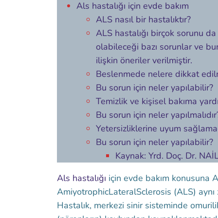
Als hastalığı için evde bakım
ALS nasıl bir hastalıktır?
ALS hastalığı birçok sorunu da
olabileceği bazı sorunlar ve bu
ilişkin öneriler verilmiştir.
Beslenmede nelere dikkat edil
Bu sorun için neler yapılabilir?
Temizlik ve kişisel bakıma yardı
Bu sorun için neler yapılmalıdır
Yetersizliklerine uyum sağlamad
Bu sorun için neler yapılabilir?
Kaynak: Yrd. Doç. Dr. N
Als hastalığı
için evde bakım konusuna Al
AmiyotrophicLateralSclerosis (ALS) aynı
Hastalık, merkezi sinir sisteminde omuril