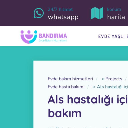
24/7 hizmet
konum
whatsapp
harita
EVDE YAŞLI 
Evde bakım hizmetleri
>
Projects
Evde hasta bakımı
>
Als hastalığı i
Als hastalığı i
bakım