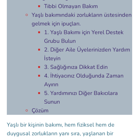
Tıbbi Olmayan Bakım
Yaşlı bakımındaki zorlukların üstesinden
gelmek için ipuçları.
1. Yaşlı Bakımı için Yerel Destek
Grubu Bulun
2. Diğer Aile Üyelerinizden Yardım
İsteyin
3. Sağlığınıza Dikkat Edin
4. İhtiyacınız Olduğunda Zaman
Ayırın
5. Yardımınızı Diğer Bakıcılara
Sunun
Çözüm
Yaşlı bir kişinin bakımı, hem fiziksel hem de
duygusal zorlukların yanı sıra, yaşlanan bir